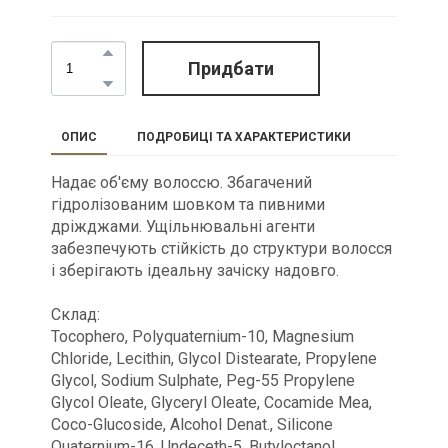
Придбати
ОПИС
ПОДРОБИЦІ ТА ХАРАКТЕРИСТИКИ
Надає об'єму волоссю. Збагачений
гідролізованим шовком та пивними
дріжджами. Ущільнювальні агенти
забезпечують стійкість до структури волосся
і зберігають ідеальну зачіску надовго.
Склад:
Tocophero, Polyquaternium-10, Magnesium
Chloride, Lecithin, Glycol Distearate, Propylene
Glycol, Sodium Sulphate, Peg-55 Propylene
Glycol Oleate, Glyceryl Oleate, Cocamide Mea,
Coco-Glucoside, Alcohol Denat., Silicone
Quaternium-16, Undeceth-5, Butyloctanol,